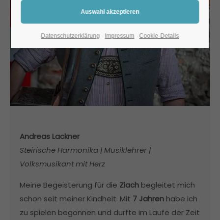
Datenschutzerklärung
Impressum
Cookie-Details
Andreas Lackner
Steirische Harmonika | Musiklehrer |
Volksmusikant mit Herz
Meine Begeisterung für die
Ziach
begleitet mich
schon seit meiner Kindheit. Mit
7 Jahren
habe ich
zu spielen begonnen und durfte im Laufe der Zeit